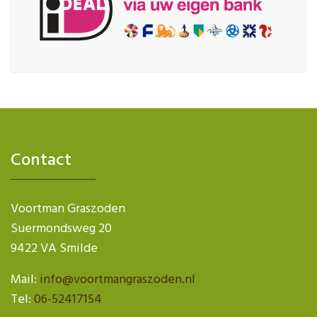
Contact
Voortman Graszoden
Suermondsweg 20
9422 VA Smilde
Mail:
info@voortmangraszoden.nl
Tel:
06-52417154