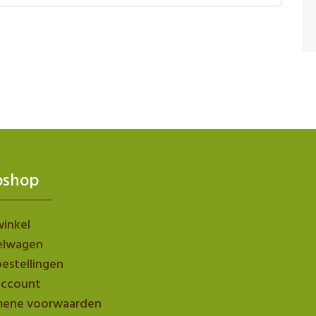
shop
inkel
elwagen
bestellingen
account
mene voorwaarden