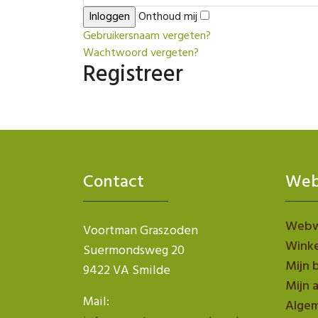
Onthoud mij
Gebruikersnaam vergeten?
Wachtwoord vergeten?
Registreer
Contact
Web
Webw
Voortman Graszoden
Wink
Suermondsweg 20
Mijn 
9422 VA Smilde
Mijn 
Mail:
Alge